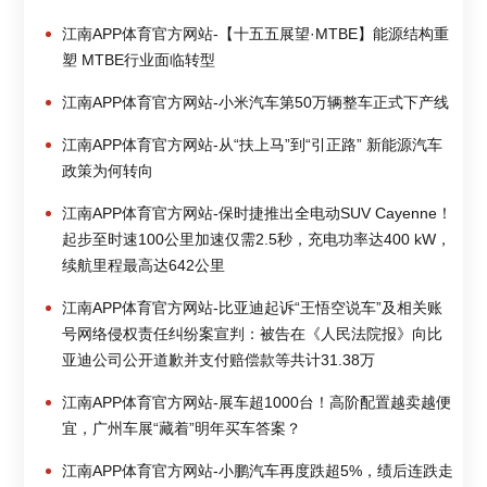
江南APP体育官方网站-【十五五展望·MTBE】能源结构重
塑 MTBE行业面临转型
江南APP体育官方网站-小米汽车第50万辆整车正式下产线
江南APP体育官方网站-从“扶上马”到“引正路” 新能源汽车
政策为何转向
江南APP体育官方网站-保时捷推出全电动SUV Cayenne！
起步至时速100公里加速仅需2.5秒，充电功率达400 kW，
续航里程最高达642公里
江南APP体育官方网站-比亚迪起诉“王悟空说车”及相关账
号网络侵权责任纠纷案宣判：被告在《人民法院报》向比
亚迪公司公开道歉并支付赔偿款等共计31.38万
江南APP体育官方网站-展车超1000台！高阶配置越卖越便
宜，广州车展“藏着”明年买车答案？
江南APP体育官方网站-小鹏汽车再度跌超5%，绩后连跌走