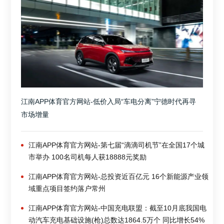
江南APP体育官方网站-低价入局“车电分离”宁德时代再寻
市场增量
江南APP体育官方网站-第七届“滴滴司机节”在全国17个城
市举办 100名司机每人获18888元奖励
江南APP体育官方网站-总投资近百亿元 16个新能源产业领
域重点项目签约落户常州
江南APP体育官方网站-中国充电联盟：截至10月底我国电
动汽车充电基础设施(枪)总数达1864.5万个 同比增长54%