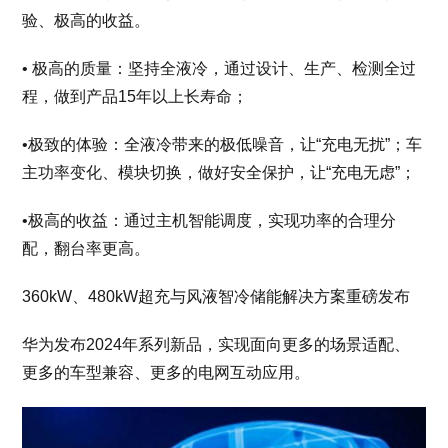
验、极高的收益。
• 极高的质量：坚持全液冷，通过设计、生产、检测全过
程，做到产品15年以上长寿命；
•极致的体验：全液冷带来的极低噪音，让“充电无扰”；车
主功率变化、模块切换，做好安全保护，让“充电无虑”；
•极高的收益：通过主机智能调度，实现功率的合理分
配，翻台率更高。
360kW、480kW超充与风液智冷储能解决方案重磅发布
华为发布2024年系列新品，实现面向更多的场景适配、
更多的车型兼容、更多的电网互动应用。