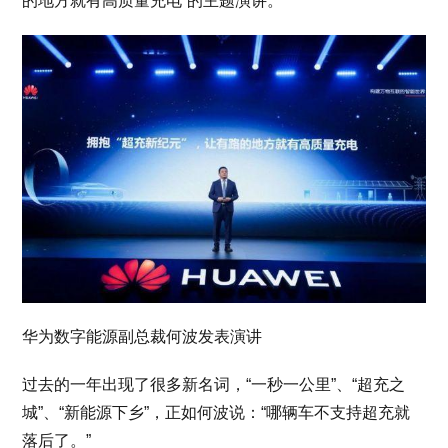
的地方就有高质量充电”的主题演讲。
华为数字能源副总裁何波发表演讲
过去的一年出现了很多新名词，“一秒一公里”、“超充之
城”、“新能源下乡”，正如何波说：“哪辆车不支持超充就
落后了。”