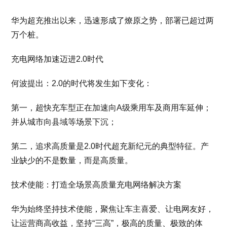
华为超充推出以来，迅速形成了燎原之势，部署已超过两
万个桩。
充电网络加速迈进2.0时代
何波提出：2.0的时代将发生如下变化：
第一，超快充车型正在加速向A级乘用车及商用车延伸；
并从城市向县域等场景下沉；
第二，追求高质量是2.0时代超充新纪元的典型特征。产
业缺少的不是数量，而是高质量。
技术使能：打造全场景高质量充电网络解决方案
华为始终坚持技术使能，聚焦让车主喜爱、让电网友好，
让运营商高收益，坚持“三高”，极高的质量、极致的体