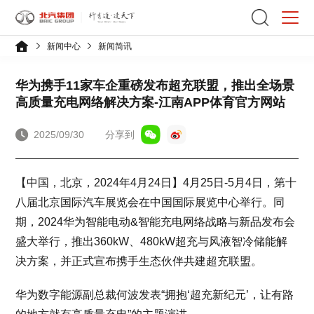
新闻中心
新闻简讯
华为携手11家车企重磅发布超充联盟，推出全场景
高质量充电网络解决方案-江南APP体育官方网站
2025/09/30
分享到
【中国，北京，2024年4月24日】4月25日-5月4日，第十
八届北京国际汽车展览会在中国国际展览中心举行。同
期，2024华为智能电动&智能充电网络战略与新品发布会
盛大举行，推出360kW、480kW超充与风液智冷储能解
决方案，并正式宣布携手生态伙伴共建超充联盟。
华为数字能源副总裁何波发表“拥抱‘超充新纪元’，让有路