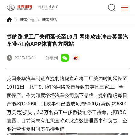
新闻中心
新闻简讯
捷豹路虎工厂关闭延长至10月 网络攻击冲击英国汽
车业-江南APP体育官方网站
2025/10/01
分享到
英国豪华汽车制造商捷豹路虎宣布将工厂关闭时间延长至
10月1日，此前9月初的网络攻击导致其英国三家工厂全
面停产。作为印度塔塔汽车公司旗下品牌，捷豹路虎每日
产能约1000辆，此次事件已造成每周5000万英镑(约6800
万美元)损失，3.3万名员工中多数被迫停工待命。据BBC
披露，目前尚未有组织宣称对此次数据泄露事件负责，企
业运营恢复时间表仍待明确。