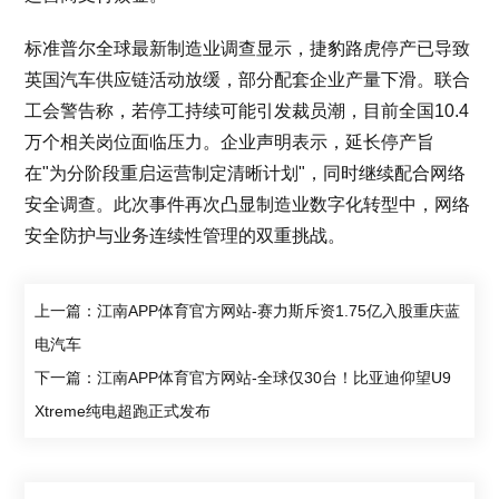
标准普尔全球最新制造业调查显示，捷豹路虎停产已导致
英国汽车供应链活动放缓，部分配套企业产量下滑。联合
工会警告称，若停工持续可能引发裁员潮，目前全国10.4
万个相关岗位面临压力。企业声明表示，延长停产旨
在"为分阶段重启运营制定清晰计划"，同时继续配合网络
安全调查。此次事件再次凸显制造业数字化转型中，网络
安全防护与业务连续性管理的双重挑战。
上一篇：江南APP体育官方网站-赛力斯斥资1.75亿入股重庆蓝
电汽车
下一篇：江南APP体育官方网站-全球仅30台！比亚迪仰望U9
Xtreme纯电超跑正式发布