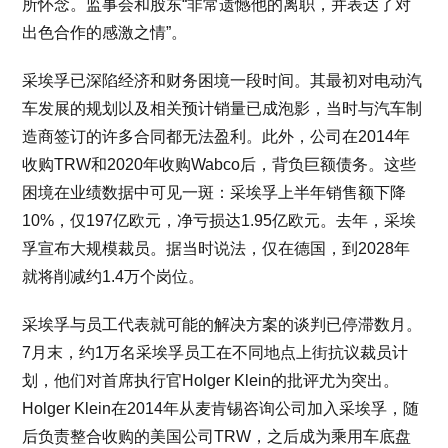
所怀念。监事会和股东“非常遗憾他的离职，并表达了对
出色合作的感激之情”。
采埃孚已深陷经济和财务困境一段时间。其最初对电动汽
车发展的规划以及相关预计销量已成泡影，当时与汽车制
造商签订的许多合同都无法盈利。此外，公司在2014年
收购TRW和2020年收购Wabco后，背负巨额债务。这些
困境在业绩数据中可见一斑：采埃孚上半年销售额下降
10%，仅197亿欧元，净亏损达1.95亿欧元。去年，采埃
孚宣布大规模裁员。据当时说法，仅在德国，到2028年
就将削减约1.4万个岗位。
采埃孚与员工代表就可能的解决方案的谈判已停滞数月。
7月末，约1万名采埃孚员工在不同地点上街抗议裁员计
划，他们对首席执行官Holger Klein的批评尤为突出。
Holger Klein在2014年从麦肯锡咨询公司加入采埃孚，随
后负责整合收购的美国公司TRW，之后成为乘用车底盘