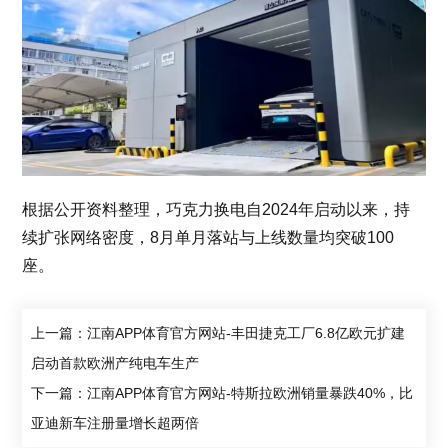
根据公开资料整理，巧克力换电自2024年启动以来，持
续扩张网络密度，8月单月落站与上线数量均突破100
座。
上一篇：江南APP体育官方网站-丰田捷克工厂6.8亿欧元扩建
启动首款欧洲产纯电车生产
下一篇：江南APP体育官方网站-特斯拉欧洲销量暴跌40%，比
亚迪新车注册量增长超两倍