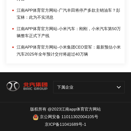
江南APP体育官方网站-广汽丰田将停产多款主销油车？彭
宝林：此为不实消息
江南APP体育官方网站-小米汽车：刚刚，小米汽车第50万
辆整车正式下产线
江南APP体育官方网站-小米集团CEO雷军：最新预估小米
汽车2025年全年预计交付将超过40万辆
下属企业
版权所有 @2023江南app体育官方网站
京公网安备 11011302004105号
京ICP备11041689号-1