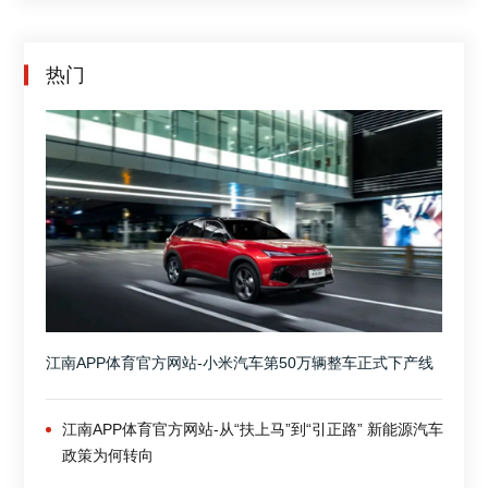
热门
江南APP体育官方网站-小米汽车第50万辆整车正式下产线
江南APP体育官方网站-从“扶上马”到“引正路” 新能源汽车
政策为何转向