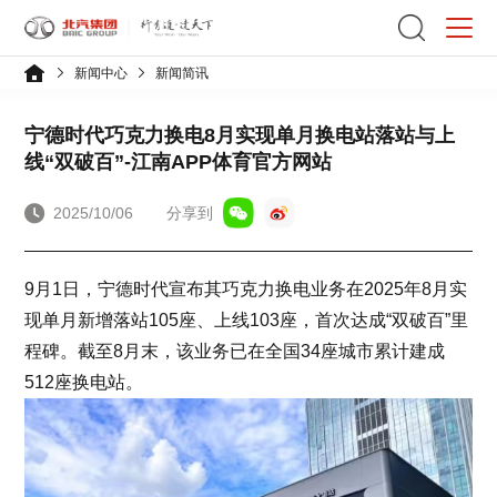
新闻中心
新闻简讯
宁德时代巧克力换电8月实现单月换电站落站与上
线“双破百”-江南APP体育官方网站
2025/10/06
分享到
9月1日，宁德时代宣布其巧克力换电业务在2025年8月实
现单月新增落站105座、上线103座，首次达成“双破百”里
程碑。截至8月末，该业务已在全国34座城市累计建成
512座换电站。