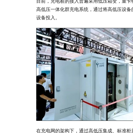
目前，充电桩的接入普遍采用低压箱变，重卡
高低压一体化群充电系统，通过将高低压设备
设备投入。
在充电网的架构下，通过高低压集成、标准柜