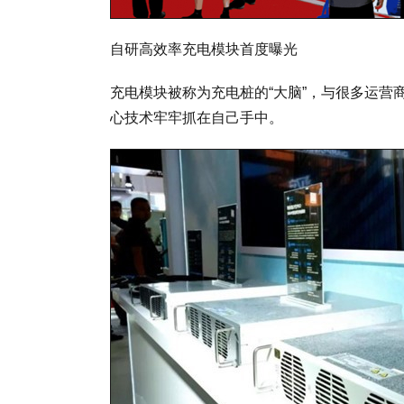
自研高效率充电模块首度曝光
充电模块被称为充电桩的“大脑”，与很多运
心技术牢牢抓在自己手中。