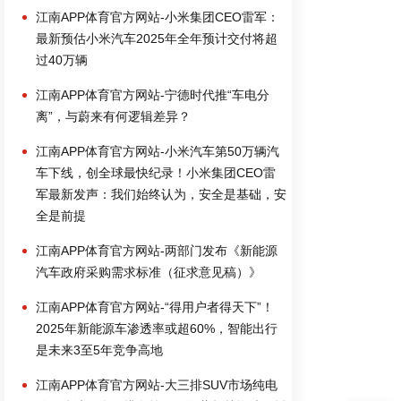
江南APP体育官方网站-小米集团CEO雷军：
最新预估小米汽车2025年全年预计交付将超
过40万辆
江南APP体育官方网站-宁德时代推“车电分
离”，与蔚来有何逻辑差异？
江南APP体育官方网站-小米汽车第50万辆汽
车下线，创全球最快纪录！小米集团CEO雷
军最新发声：我们始终认为，安全是基础，安
全是前提
江南APP体育官方网站-两部门发布《新能源
汽车政府采购需求标准（征求意见稿）》
江南APP体育官方网站-“得用户者得天下”！
2025年新能源车渗透率或超60%，智能出行
是未来3至5年竞争高地
江南APP体育官方网站-大三排SUV市场纯电