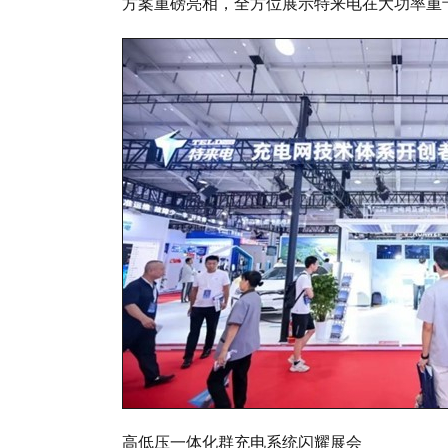
方案重磅亮相，全方位展示特来电在大功率重
高低压一体化群充电系统闪耀展会