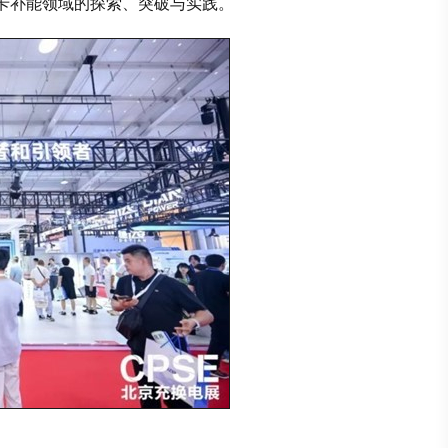
卡补能领域的探索、突破与实践。