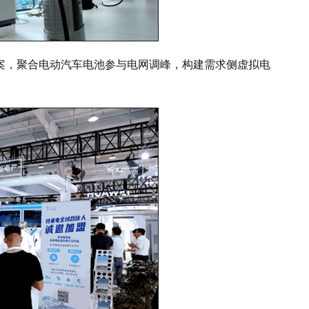
决方案，聚合电动汽车电池参与电网调峰，构建需求侧虚拟电