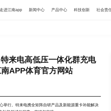
走进江南app
新闻中心
产品中心
科技创新
社会责
 特来电高低压一体化群充电
江南APP体育官方网站
展中心举行。特来电携全矩阵自研产品及新能源重卡补能解决