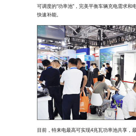
可调度的“功率池”，完美平衡车辆充电需求
快速补能。
目前，特来电最高可实现4兆瓦功率池共享，最大支