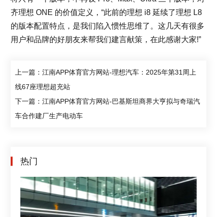
齐理想 ONE 的价值定义，“此前的理想 i8 延续了理想 L8
的版本配置特点，是我们陷入惯性思维了。这几天有很多
用户和品牌的好朋友来帮我们建言献策，在此感谢大家!”
上一篇：江南APP体育官方网站-理想汽车：2025年第31周上
线67座理想超充站
下一篇：江南APP体育官方网站-巴基斯坦商界大亨拟与奇瑞汽
车合作建厂生产电动车
热门