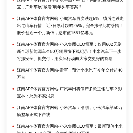
宜，广州车展“藏着”明年买车答案？
江南APP体育官方网站-小鹏汽车再度跌超5%，绩后连跌走
出过山车行情，近7日累计跌幅25%，完全抹平此前涨幅！
股价创近一个月新低，总市值1551亿港元
江南APP体育官方网站-小米集团CEO雷军：仅用602天刷
新全球新能源车企50万辆最快下线纪录！小米汽车下一步
将抓安全、抓交付，用实际行动向大家交更好的答卷
江南APP体育官方网站-雷军：预计小米汽车今年交付超40
万台
江南APP体育官方网站-广汽丰田将停产多款主销油车？彭
宝林：此为不实消息
江南APP体育官方网站-小米汽车：刚刚，小米汽车第50万
辆整车正式下产线
江南APP体育官方网站-小米集团CEO雷军：最新预估小米