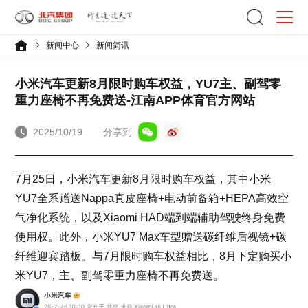
新闻中心
新闻简讯
小米汽车更新8月限时购车权益，YU7主、副驾零
重力座椅不再免费送-江南APP体育官方网站
2025/10/19
分享到
7月25日，小米汽车更新8月限时购车权益，其中小米
YU7全系赠送Nappa真皮座椅+电动前备箱+HEPA高效空
气净化系统，以及Xiaomi HAD端到端辅助驾驶终身免费
使用权。此外，小米YU7 Max车型赠送碳纤维后视镜+碳
纤维迎宾踏板。与7月限时购车权益相比，8月下定购买小
米YU7，主、副驾零重力座椅不再免费送。