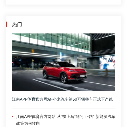
热门
江南APP体育官方网站-小米汽车第50万辆整车正式下产线
江南APP体育官方网站-从“扶上马”到“引正路” 新能源汽车
政策为何转向