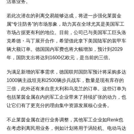
活塞业务。
若此次潜在的剥离交易能够达成，将进一步强化莱茵金
属“专注防务”的市场形象，助力其在全球尤其是美国军工
市场占据更有利的地位。目前，公司已与美国军工巨头洛
克希德・马丁展开合作，希望借此拿下美国陆军的装甲车
辆大额订单。德国国内军费也将大幅增加，预计到2029
年，国防支出将达到1600亿欧元，是当前的三倍。
为满足新增的军事需求，德国联邦国防军预计将采购多达
1000辆主战坦克和2500辆步兵战车，数量是现有库存的
三倍，此外还有来自意大利和乌克兰的订单。这些订单为
包括莱茵金属在内的军工企业带来了持续扩张的动力，也
让它们有了更充分的理由集中资源发展核心业务。
不止莱茵金属在进行业务调整，其他军工企业如Renk也
在考虑剥离民用业务，例如计划将用于涡轮机、电动马达