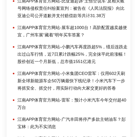
江南APP体育官方网站-比亚迪起诉“王悟空说车”及相关账
号网络侵权责任纠纷案宣判：被告在《人民法院报》向比
亚迪公司公开道歉并支付赔偿款等共计31.38万
江南APP体育官方网站-展车超1000台！高阶配置越卖越便
宜，广州车展“藏着”明年买车答案？
江南APP体育官方网站-小鹏汽车再度跌超5%，绩后连跌走
出过山车行情，近7日累计跌幅25%，完全抹平此前涨幅！
股价创近一个月新低，总市值1551亿港元
江南APP体育官方网站-小米集团CEO雷军：仅用602天刷
新全球新能源车企50万辆最快下线纪录！小米汽车下一步
将抓安全、抓交付，用实际行动向大家交更好的答卷
江南APP体育官方网站-雷军：预计小米汽车今年交付超40
万台
江南APP体育官方网站-广汽丰田将停产多款主销油车？彭
宝林：此为不实消息