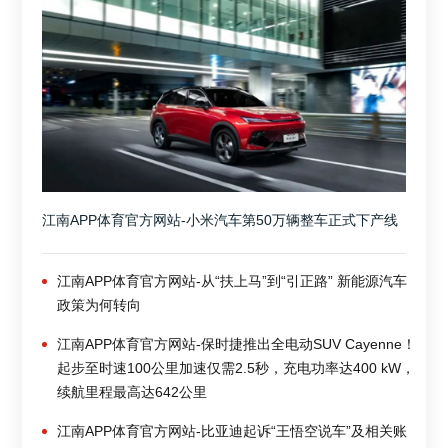
江南APP体育官方网站-小米汽车第50万辆整车正式下产线
江南APP体育官方网站-从“扶上马”到“引正路” 新能源汽车
政策为何转向
江南APP体育官方网站-保时捷推出全电动SUV Cayenne！
起步至时速100公里加速仅需2.5秒，充电功率达400 kW，
续航里程最高达642公里
江南APP体育官方网站-比亚迪起诉“王悟空说车”及相关账