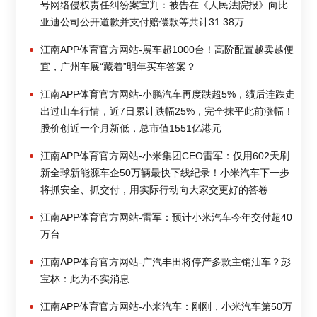
号网络侵权责任纠纷案宣判：被告在《人民法院报》向比
亚迪公司公开道歉并支付赔偿款等共计31.38万
江南APP体育官方网站-展车超1000台！高阶配置越卖越便
宜，广州车展“藏着”明年买车答案？
江南APP体育官方网站-小鹏汽车再度跌超5%，绩后连跌走
出过山车行情，近7日累计跌幅25%，完全抹平此前涨幅！
股价创近一个月新低，总市值1551亿港元
江南APP体育官方网站-小米集团CEO雷军：仅用602天刷
新全球新能源车企50万辆最快下线纪录！小米汽车下一步
将抓安全、抓交付，用实际行动向大家交更好的答卷
江南APP体育官方网站-雷军：预计小米汽车今年交付超40
万台
江南APP体育官方网站-广汽丰田将停产多款主销油车？彭
宝林：此为不实消息
江南APP体育官方网站-小米汽车：刚刚，小米汽车第50万