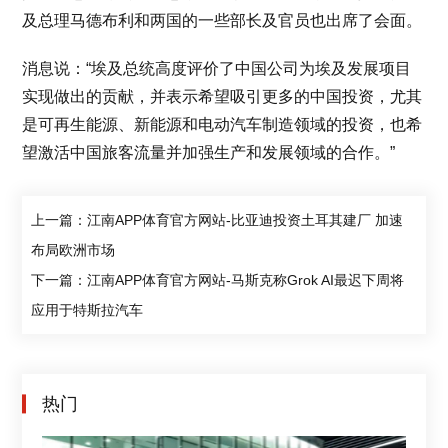
及总理马德布利和两国的一些部长及官员也出席了会面。
消息说：“埃及总统高度评价了中国公司为埃及发展项目
实现做出的贡献，并表示希望吸引更多的中国投资，尤其
是可再生能源、新能源和电动汽车制造领域的投资，也希
望激活中国旅客流量并加强生产和发展领域的合作。”
上一篇：江南APP体育官方网站-比亚迪投资土耳其建厂 加速
布局欧洲市场
下一篇：江南APP体育官方网站-马斯克称Grok AI最迟下周将
应用于特斯拉汽车
热门