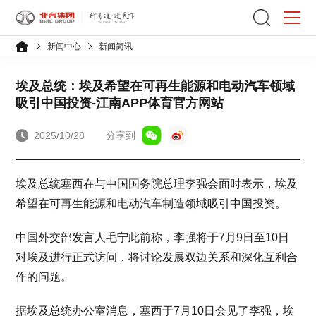
新闻中心
新闻简讯
埃及总统：埃及希望在可再生能源和电动汽车领域
吸引中国投资-江南APP体育官方网站
2025/10/28
分享到
埃及总统塞西在与中国国务院总理李强会面时表示，埃及
希望在可再生能源和电动汽车制造领域吸引中国投资。
中国外交部发言人毛宁此前称，李强将于7月9日至10日
对埃及进行正式访问，将讨论发展双边关系和深化互利合
作的问题。
据埃及总统办公室消息，塞西于7月10日会见了李强，埃