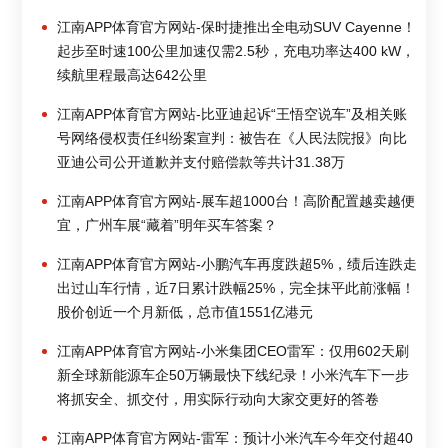
江南APP体育官方网站-保时捷推出全电动SUV Cayenne！
起步至时速100公里加速仅需2.5秒，充电功率达400 kW，
续航里程最高达642公里
江南APP体育官方网站-比亚迪起诉“王悟空说车”及相关账
号网络侵权责任纠纷案宣判：被告在《人民法院报》向比
亚迪公司公开道歉并支付赔偿款等共计31.38万
江南APP体育官方网站-展车超1000台！高阶配置越卖越便
宜，广州车展“藏着”明年买车答案？
江南APP体育官方网站-小鹏汽车再度跌超5%，绩后连跌走
出过山车行情，近7日累计跌幅25%，完全抹平此前涨幅！
股价创近一个月新低，总市值1551亿港元
江南APP体育官方网站-小米集团CEO雷军：仅用602天刷
新全球新能源车企50万辆最快下线纪录！小米汽车下一步
将抓安全、抓交付，用实际行动向大家交更好的答卷
江南APP体育官方网站-雷军：预计小米汽车今年交付超40