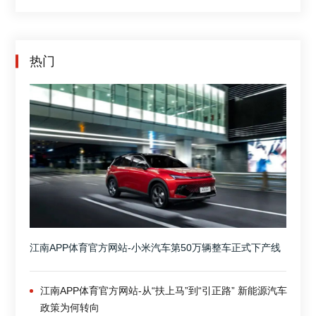
热门
江南APP体育官方网站-小米汽车第50万辆整车正式下产线
江南APP体育官方网站-从“扶上马”到“引正路” 新能源汽车
政策为何转向