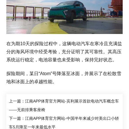
在为期10天的探险过程中，这辆电动汽车在寒冷且充满盐
分的海风环境中经受考验，充分证明了其可靠性。其高压
系统运行稳定，电池容量也未受影响，保持完好状态。
探险期间，某日“Atom”号降落至冰面，并展示了在松散雪
地和冰面上的卓越性能。
上一篇：江南APP体育官方网站-宾利展示首款电动汽车概念车
——无前排乘客座椅
下一篇：江南APP体育官方网站-中国半年来减少对美出口小轿
车5月降至一年来最低水平