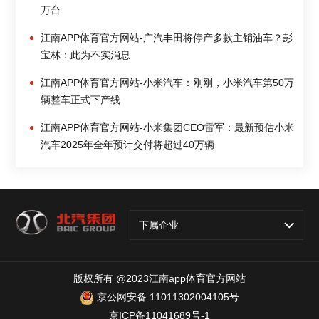
万台
江南APP体育官方网站-广汽丰田将停产多款主销油车？彭
宝林：此为不实消息
江南APP体育官方网站-小米汽车：刚刚，小米汽车第50万
辆整车正式下产线
江南APP体育官方网站-小米集团CEO雷军：最新预估小米
汽车2025年全年预计交付将超过40万辆
下属企业
版权所有 @2023江南app体育官方网站
京公网安备 11011302004105号
京ICP备11041689号-1