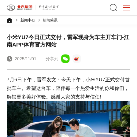
新闻中心
新闻简讯
小米YU7今日正式交付，雷军现身为车主开车门-江
南APP体育官方网站
2025/11/01
分享到
7月6日下午，雷军发文：今天下午，小米YU7正式交付首
批车主。希望这台车，陪伴每一个热爱生活的你和你们，
解锁更多美好体验。感谢大家的支持与信任!