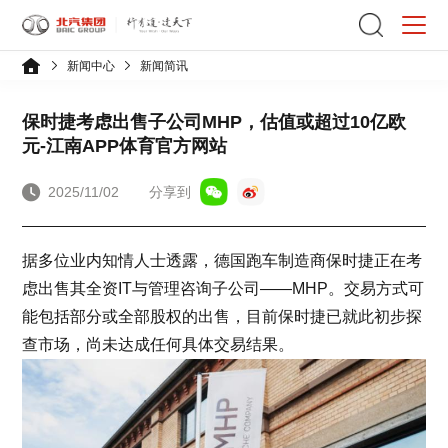
新闻中心
新闻简讯
保时捷考虑出售子公司MHP，估值或超过10亿欧
元-江南APP体育官方网站
2025/11/02
分享到
据多位业内知情人士透露，德国跑车制造商保时捷正在考
虑出售其全资IT与管理咨询子公司——MHP。交易方式可
能包括部分或全部股权的出售，目前保时捷已就此初步探
查市场，尚未达成任何具体交易结果。