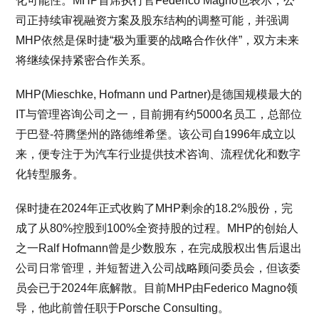
化可能性。MHP首席执行官Federico Magno也表示，公
司正持续审视融资方案及股东结构的调整可能，并强调
MHP依然是保时捷“极为重要的战略合作伙伴”，双方未来
将继续保持紧密合作关系。
MHP(Mieschke, Hofmann und Partner)是德国规模最大的
IT与管理咨询公司之一，目前拥有约5000名员工，总部位
于巴登-符腾堡州的路德维希堡。该公司自1996年成立以
来，便专注于为汽车行业提供技术咨询、流程优化和数字
化转型服务。
保时捷在2024年正式收购了MHP剩余的18.2%股份，完
成了从80%控股到100%全资持股的过程。MHP的创始人
之一Ralf Hofmann曾是少数股东，在完成股权出售后退出
公司日常管理，并短暂进入公司战略顾问委员会，但该委
员会已于2024年底解散。目前MHP由Federico Magno领
导，他此前曾任职于Porsche Consulting。