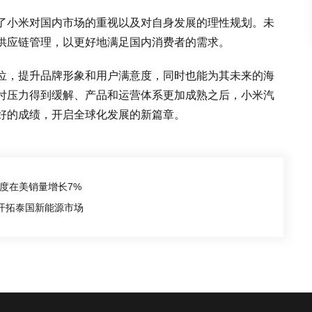
了小米对国内市场的重视以及对自身发展的理性规划。未
供应链管理，以更好地满足国内消费者的需求。
位，提升品牌形象和用户满意度，同时也能为其未来的海
付压力得到缓解、产品和运营体系更加成熟之后，小米汽
好的成绩，开启全球化发展的新篇章。
度在美销量增长7%
G开拓泰国新能源市场