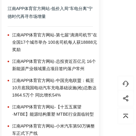
江南APP体育官方网站-低价入局“车电分离”宁
德时代再寻市场增量
江南APP体育官方网站-第七届“滴滴司机节”在
全国17个城市举办 100名司机每人获18888元
奖励
江南APP体育官方网站-总投资近百亿元 16个
新能源产业领域重点项目签约落户常州
江南APP体育官方网站-中国充电联盟：截至
10月底我国电动汽车充电基础设施(枪)总数达
1864.5万个 同比增长54%
江南APP体育官方网站-【十五五展望
·MTBE】能源结构重塑 MTBE行业面临转型
江南APP体育官方网站-小米汽车第50万辆整
车正式下产线