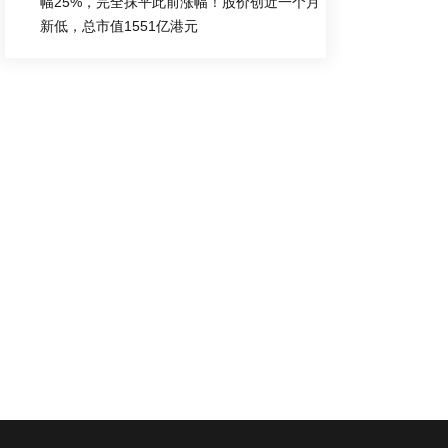
幅25%，完全抹平此前涨幅！股价创近一个月
新低，总市值1551亿港元