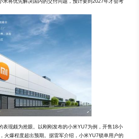
米将优先解决国内的交付问题，预计要到2027年才会考
表现颇为抢眼。以刚刚发布的小米YU7为例，开售18小
辆，火爆程度超出预期。据雷军介绍，小米YU7锁单用户的