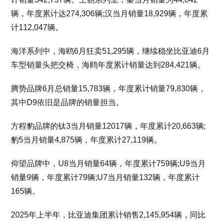
辆，年度累计达274,306辆;汉当月销量18,929辆，年度累
计112,047辆。
海洋系列中，海鸥6月狂卖51,295辆，继续稳坐比亚迪6月
车型销量头把交椅，海鸥年度累计销量达到284,421辆。
腾势品牌6月总销量15,783辆，年度累计销量79,830辆，
其中D9依旧是品牌的销量担当。
方程豹品牌的钛3当月销量12017辆，年度累计20,663辆;
豹5当月销量4,875辆，年度累计27,119辆。
仰望品牌中，U8当月销量64辆，年度累计759辆;U9当月
销量9辆，年度累计79辆;U7当月销量132辆，年度累计
165辆。
2025年上半年，比亚迪集团累计销售2,145,954辆，同比