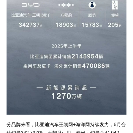
分品牌来看，比亚迪汽车王朝网+海洋网持续发力，6月合
计销量342,737辆。王朝系列里，秦当月销量为44,042