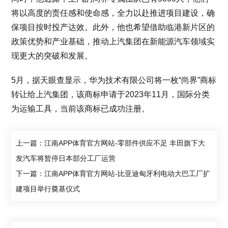
将以高度的责任感和使命感，全力以赴推进项目建设，确
保项目按时投产达效。此外，他也希望借助临港新片区的
政策优势和产业基础，推动上汽集团在新能源汽车领域实
现更大的突破和发展。
5月，据天眼查显示，华为技术有限公司将一枚“尚界”商标
转让给上汽集团，该商标申请于2023年11月，国际分类
为运输工具，当前该商标已成功注册。
上一篇：江南APP体育官方网站-零部件供应不足 丰田旗下大
发汽车将暂停日本部分工厂运营
下一篇：江南APP体育官方网站-比亚迪匈牙利电动大巴工厂扩
建项目举行奠基仪式