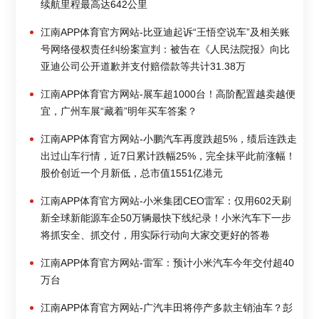
续航里程最高达642公里
江南APP体育官方网站-比亚迪起诉“王悟空说车”及相关账
号网络侵权责任纠纷案宣判：被告在《人民法院报》向比
亚迪公司公开道歉并支付赔偿款等共计31.38万
江南APP体育官方网站-展车超1000台！高阶配置越卖越便
宜，广州车展“藏着”明年买车答案？
江南APP体育官方网站-小鹏汽车再度跌超5%，绩后连跌走
出过山车行情，近7日累计跌幅25%，完全抹平此前涨幅！
股价创近一个月新低，总市值1551亿港元
江南APP体育官方网站-小米集团CEO雷军：仅用602天刷
新全球新能源车企50万辆最快下线纪录！小米汽车下一步
将抓安全、抓交付，用实际行动向大家交更好的答卷
江南APP体育官方网站-雷军：预计小米汽车今年交付超40
万台
江南APP体育官方网站-广汽丰田将停产多款主销油车？彭