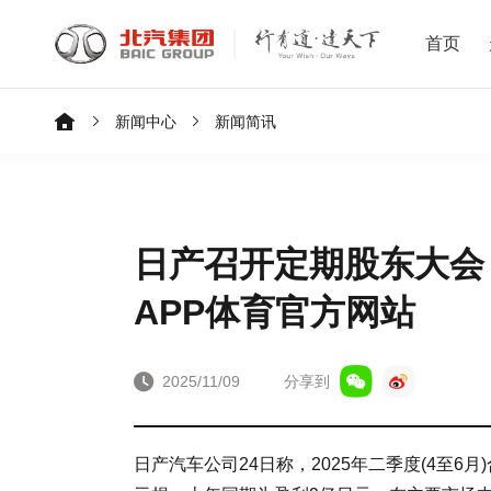
首页
新闻中心
新闻简讯
日产召开定期股东大会
APP体育官方网站
2025/11/09
分享到
日产汽车公司24日称，2025年二季度(4至6月