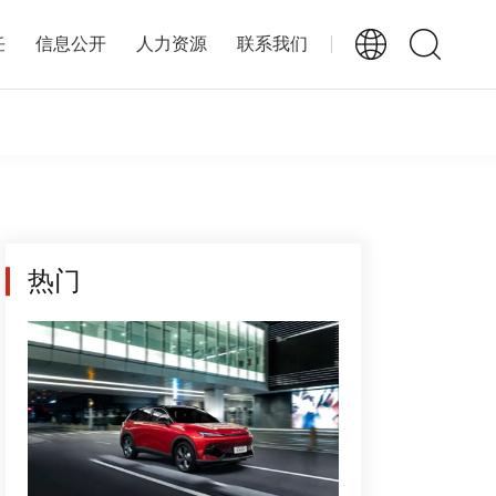
任
信息公开
人力资源
联系我们
热门