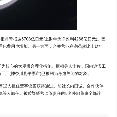
合并财报净亏损达6708亿日元(上财年为净盈利4266亿日元)。因
理化费用也增加。另一方面，合并营业利润虽然比上财年
工厂为核心的大规模合理化措施。据相关人士称，国内追滨工
南工厂(神奈川县平冢市)已被列为考虑关闭的对象。
等12人担任董事议案获得通过。前社长内田诚、合作伙伴
德等人卸任。被质疑经营监管责任的8名外部董事全部连