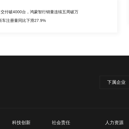
月交付破4000台，鸿蒙智行销量连续五周破万
车注册量同比下滑27.9%
下属企业
科技创新
社会责任
人力资源