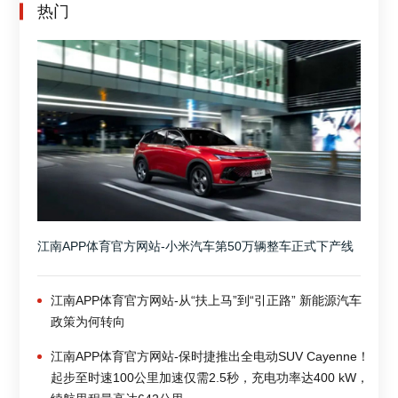
热门
江南APP体育官方网站-小米汽车第50万辆整车正式下产线
江南APP体育官方网站-从“扶上马”到“引正路” 新能源汽车
政策为何转向
江南APP体育官方网站-保时捷推出全电动SUV Cayenne！
起步至时速100公里加速仅需2.5秒，充电功率达400 kW，