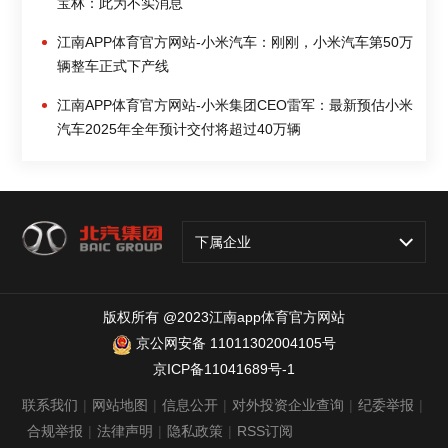
宝林：此为不实消息
江南APP体育官方网站-小米汽车：刚刚，小米汽车第50万
辆整车正式下产线
江南APP体育官方网站-小米集团CEO雷军：最新预估小米
汽车2025年全年预计交付将超过40万辆
下属企业
版权所有 @2023江南app体育官方网站
京公网安备 11011302004105号
京ICP备11041689号-1
联系我们
|
网站地图
|
信息公开
|
对外投资企业查询
|
纪委举报
|
合规举报
|
法律声明
|
隐私政策
|
RSS订阅