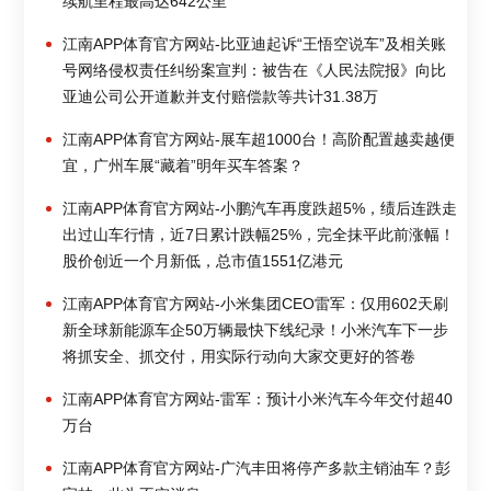
续航里程最高达642公里
江南APP体育官方网站-比亚迪起诉“王悟空说车”及相关账
号网络侵权责任纠纷案宣判：被告在《人民法院报》向比
亚迪公司公开道歉并支付赔偿款等共计31.38万
江南APP体育官方网站-展车超1000台！高阶配置越卖越便
宜，广州车展“藏着”明年买车答案？
江南APP体育官方网站-小鹏汽车再度跌超5%，绩后连跌走
出过山车行情，近7日累计跌幅25%，完全抹平此前涨幅！
股价创近一个月新低，总市值1551亿港元
江南APP体育官方网站-小米集团CEO雷军：仅用602天刷
新全球新能源车企50万辆最快下线纪录！小米汽车下一步
将抓安全、抓交付，用实际行动向大家交更好的答卷
江南APP体育官方网站-雷军：预计小米汽车今年交付超40
万台
江南APP体育官方网站-广汽丰田将停产多款主销油车？彭