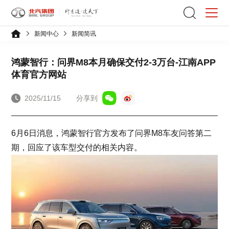
新闻中心
新闻简讯
鸿蒙智行：问界M8本月确保交付2-3万台-江南APP
体育官方网站
2025/11/15
分享到
6月6日消息，鸿蒙智行官方发布了问界M8车友问答第二
期，回应了该车型交付的相关内容。