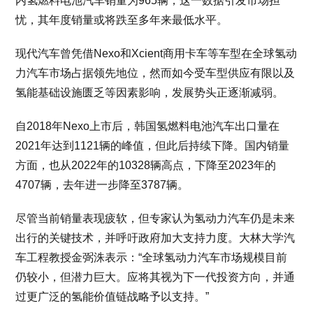
内氢燃料电池汽车销量为965辆，这一数据引发市场担
忧，其年度销量或将跌至多年来最低水平。
现代汽车曾凭借Nexo和Xcient商用卡车等车型在全球氢动
力汽车市场占据领先地位，然而如今受车型供应有限以及
氢能基础设施匮乏等因素影响，发展势头正逐渐减弱。
自2018年Nexo上市后，韩国氢燃料电池汽车出口量在
2021年达到1121辆的峰值，但此后持续下降。国内销量
方面，也从2022年的10328辆高点，下降至2023年的
4707辆，去年进一步降至3787辆。
尽管当前销量表现疲软，但专家认为氢动力汽车仍是未来
出行的关键技术，并呼吁政府加大支持力度。大林大学汽
车工程教授金弼洙表示：“全球氢动力汽车市场规模目前
仍较小，但潜力巨大。应将其视为下一代投资方向，并通
过更广泛的氢能价值链战略予以支持。”