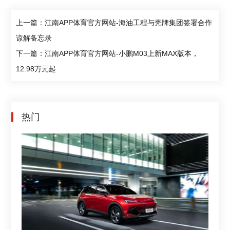
上一篇：江南APP体育官方网站-海油工程与壳牌集团签署合作
谅解备忘录
下一篇：江南APP体育官方网站-小鹏M03上新MAX版本，
12.98万元起
热门