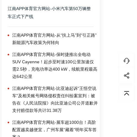
江南APP体育官方网站-小米汽车第50万辆整
车正式下产线
江南APP体育官方网站-从“扶上马”到“引正路”
新能源汽车政策为何转向
江南APP体育官方网站-保时捷推出全电动
SUV Cayenne！起步至时速100公里加速仅
需2.5秒，充电功率达400 kW，续航里程最高
达642公里
江南APP体育官方网站-比亚迪起诉“王悟空说
车”及相关账号网络侵权责任纠纷案宣判：被
告在《人民法院报》向比亚迪公司公开道歉并
支付赔偿款等共计31.38万
江南APP体育官方网站-展车超1000台！高阶
配置越卖越便宜，广州车展“藏着”明年买车答
案？