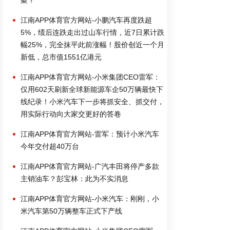
江南APP体育官方网站-小鹏汽车再度跌超
5%，绩后连跌走出过山车行情，近7日累计跌
幅25%，完全抹平此前涨幅！股价创近一个月
新低，总市值1551亿港元
江南APP体育官方网站-小米集团CEO雷军：
仅用602天刷新全球新能源车企50万辆最快下
线纪录！小米汽车下一步将抓安全、抓交付，
用实际行动向大家交更好的答卷
江南APP体育官方网站-雷军：预计小米汽车
今年交付超40万台
江南APP体育官方网站-广汽丰田将停产多款
主销油车？彭宝林：此为不实消息
江南APP体育官方网站-小米汽车：刚刚，小
米汽车第50万辆整车正式下产线