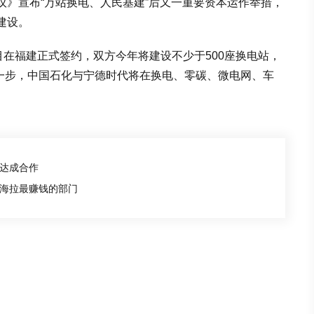
议》宣布“万站换电、人民基建”后又一重要资本运作举措，
建设。
目在福建正式签约，双方今年将建设不少于500座换电站，
下一步，中国石化与宁德时代将在换电、零碳、微电网、车
牌达成合作
售海拉最赚钱的部门