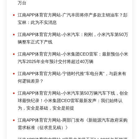
万台
江南APP体育官方网站-广汽丰田将停产多款主销油车？彭
宝林：此为不实消息
江南APP体育官方网站-小米汽车：刚刚，小米汽车第50万
辆整车正式下产线
江南APP体育官方网站-小米集团CEO雷军：最新预估小米
汽车2025年全年预计交付将超过40万辆
江南APP体育官方网站-宁德时代推“车电分离”，与蔚来有
何逻辑差异？
江南APP体育官方网站-小米汽车第50万辆汽车下线，创全
球最快纪录！小米集团CEO雷军最新发声：我们始终认
为，安全是基础，安全是前提
江南APP体育官方网站-两部门发布《新能源汽车政府采购
需求标准（征求意见稿）》