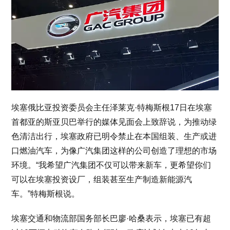
埃塞俄比亚投资委员会主任泽莱克·特梅斯根17日在埃塞
首都亚的斯亚贝巴举行的媒体见面会上致辞说，为推动绿
色清洁出行，埃塞政府已明令禁止在本国组装、生产或进
口燃油汽车，为像广汽集团这样的公司创造了理想的市场
环境。“我希望广汽集团不仅可以带来新车，更希望你们
可以在埃塞投资设厂，组装甚至生产制造新能源汽
车。”特梅斯根说。
埃塞交通和物流部国务部长巴廖·哈桑表示，埃塞已有超