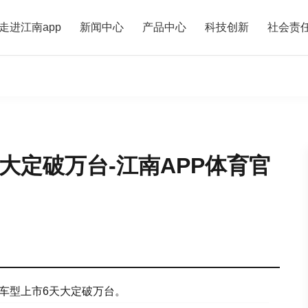
走进江南app
新闻中心
产品中心
科技创新
社会责
大定破万台-江南APP体育官
8车型上市6天大定破万台。