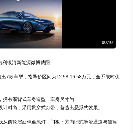
吉利银河新能源微博截图
7款车型，指导价区间为12.58-16.58万元，全系限时优
，拥有溜背式车身造型，车身尺寸为
m。车尾部设计时尚，采用贯穿式灯带，营造出悬浮式效果。
线从前轮眉延伸至尾灯，门板下方内凹式导流通道与侧裙