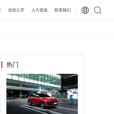
任
信息公开
人力资源
联系我们
热门