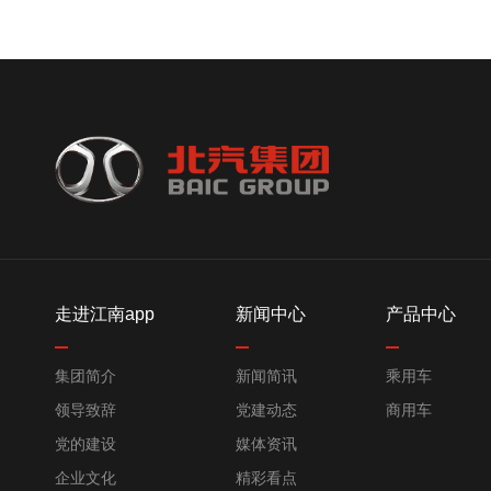
走进江南app
新闻中心
产品中心
集团简介
新闻简讯
乘用车
领导致辞
党建动态
商用车
党的建设
媒体资讯
企业文化
精彩看点