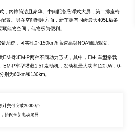
方式，内饰简洁且豪华。中间配备悬浮式大屏，第二排座椅
性配置。另在空间利用方面，新车拥有同级最大405L后备
处宝藏储物空间，储物极为便利。
系统，可实现0~150km/h高速高架NOA辅助驾驶。
M-i和EM-P两种不同动力形式，其中，EM-i车型搭载
L，EM-P车型搭载1.5T发动机，发动机最大功率120kW，0-
分别为60km和130km。
累计交付突破20000台
相，搭配全新电动尾翼