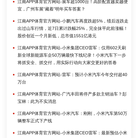
江南APP体育官方网站-展车超1000台！高阶配置越卖越便
宜，广州车展“藏着”明年买车答案？
江南APP体育官方网站-小鹏汽车再度跌超5%，绩后连跌走
出过山车行情，近7日累计跌幅25%，完全抹平此前涨幅！
股价创近一个月新低，总市值1551亿港元
江南APP体育官方网站-小米集团CEO雷军：仅用602天刷
新全球新能源车企50万辆最快下线纪录！小米汽车下一步
将抓安全、抓交付，用实际行动向大家交更好的答卷
江南APP体育官方网站-雷军：预计小米汽车今年交付超40
万台
江南APP体育官方网站-广汽丰田将停产多款主销油车？彭
宝林：此为不实消息
江南APP体育官方网站-小米汽车：刚刚，小米汽车第50万
辆整车正式下产线
江南APP体育官方网站-小米集团CEO雷军：最新预估小米