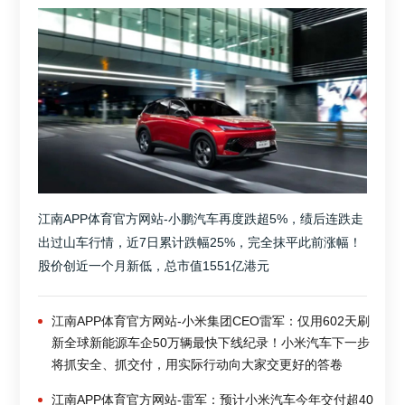
江南APP体育官方网站-小鹏汽车再度跌超5%，绩后连跌走
出过山车行情，近7日累计跌幅25%，完全抹平此前涨幅！
股价创近一个月新低，总市值1551亿港元
江南APP体育官方网站-小米集团CEO雷军：仅用602天刷
新全球新能源车企50万辆最快下线纪录！小米汽车下一步
将抓安全、抓交付，用实际行动向大家交更好的答卷
江南APP体育官方网站-雷军：预计小米汽车今年交付超40