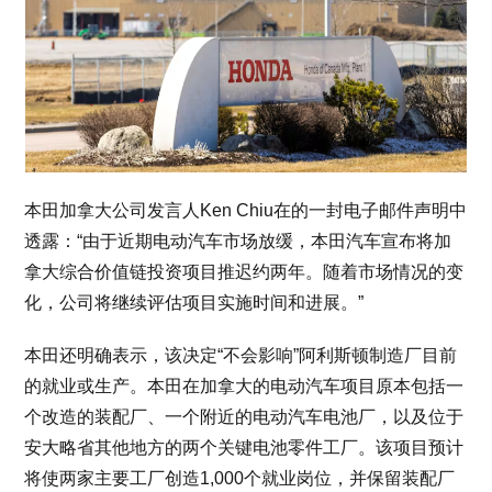
本田加拿大公司发言人Ken Chiu在的一封电子邮件声明中
透露：“由于近期电动汽车市场放缓，本田汽车宣布将加
拿大综合价值链投资项目推迟约两年。随着市场情况的变
化，公司将继续评估项目实施时间和进展。”
本田还明确表示，该决定“不会影响”阿利斯顿制造厂目前
的就业或生产。本田在加拿大的电动汽车项目原本包括一
个改造的装配厂、一个附近的电动汽车电池厂，以及位于
安大略省其他地方的两个关键电池零件工厂。该项目预计
将使两家主要工厂创造1,000个就业岗位，并保留装配厂