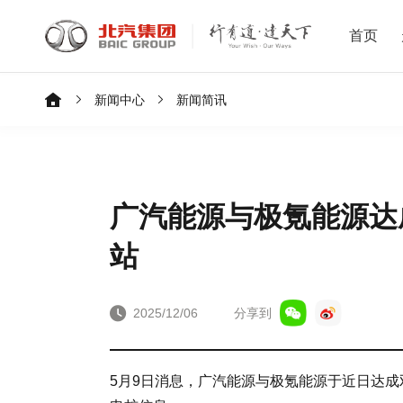
首页
新闻中心
新闻简讯
广汽能源与极氪能源达
站
2025/12/06
分享到
5月9日消息，广汽能源与极氪能源于近日达成