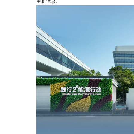
电桩信息。