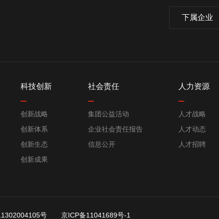
下属企业
科技创新
社会责任
人力资源
创新战略
集团公益活动
人才战略
创新体系
企业社会责任报告
人才动态
创新生态
信息公开
人才招聘
创新成果
1302004105号
京ICP备11041689号-1