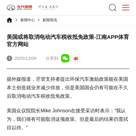
新闻中心
新闻简讯
美国或将取消电动汽车税收抵免政策-江南APP体育
官方网站
2025/12/09
分享到
据外媒报道，尽管支持者提出环保汽车激励政策能在美国
本土创造就业并减少排放，但是美国国会仍有可能在不久
后取消电动汽车税收抵免政策。
美国众议院院长Mike Johnson在接受采访时表示：“我认
为，我们很有可能取消这项政策。但是最后的结果仍需拭
目以待。”