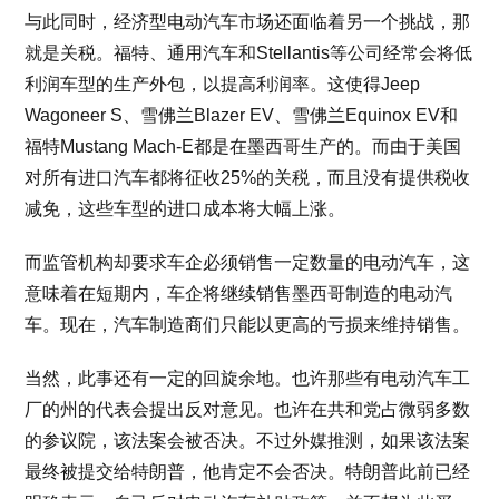
与此同时，经济型电动汽车市场还面临着另一个挑战，那
就是关税。福特、通用汽车和Stellantis等公司经常会将低
利润车型的生产外包，以提高利润率。这使得Jeep
Wagoneer S、雪佛兰Blazer EV、雪佛兰Equinox EV和
福特Mustang Mach-E都是在墨西哥生产的。而由于美国
对所有进口汽车都将征收25%的关税，而且没有提供税收
减免，这些车型的进口成本将大幅上涨。
而监管机构却要求车企必须销售一定数量的电动汽车，这
意味着在短期内，车企将继续销售墨西哥制造的电动汽
车。现在，汽车制造商们只能以更高的亏损来维持销售。
当然，此事还有一定的回旋余地。也许那些有电动汽车工
厂的州的代表会提出反对意见。也许在共和党占微弱多数
的参议院，该法案会被否决。不过外媒推测，如果该法案
最终被提交给特朗普，他肯定不会否决。特朗普此前已经