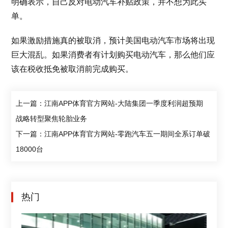
明确表示，自己反对电动汽车补贴政策，并不想为此买
单。
如果激励措施真的被取消，预计美国电动汽车市场将出现
巨大混乱。如果消费者有计划购买电动汽车，那么他们应
该在税收抵免被取消前完成购买。
上一篇：江南APP体育官方网站-大陆集团一季度利润超预期
战略转型聚焦轮胎业务
下一篇：江南APP体育官方网站-零跑汽车五一期间全系订单破
18000台
热门