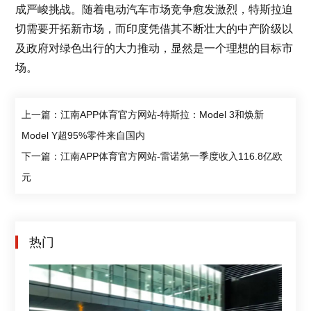
成严峻挑战。随着电动汽车市场竞争愈发激烈，特斯拉迫
切需要开拓新市场，而印度凭借其不断壮大的中产阶级以
及政府对绿色出行的大力推动，显然是一个理想的目标市
场。
上一篇：江南APP体育官方网站-特斯拉：Model 3和焕新
Model Y超95%零件来自国内
下一篇：江南APP体育官方网站-雷诺第一季度收入116.8亿欧
元
热门