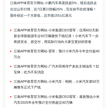
江南APP体育官方网站-小鹏汽车再度跌超5%，绩后连跌走
出过山车行情，近7日累计跌幅25%，完全抹平此前涨幅！
股价创近一个月新低，总市值1551亿港元
江南APP体育官方网站-小米集团CEO雷军：仅用602天刷
新全球新能源车企50万辆最快下线纪录！小米汽车下一步
将抓安全、抓交付，用实际行动向大家交更好的答卷
江南APP体育官方网站-雷军：预计小米汽车今年交付超40
万台
江南APP体育官方网站-广汽丰田将停产多款主销油车？彭
宝林：此为不实消息
江南APP体育官方网站-小米汽车：刚刚，小米汽车第50万
辆整车正式下产线
江南APP体育官方网站-小米集团CEO雷军：最新预估小米
汽车2025年全年预计交付将超过40万辆