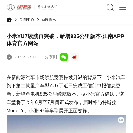
新闻中心
新闻简讯
小米YU7续航再突破，新增835公里版本-江南APP
体育官方网站
2025/12/10
分享到
在新能源汽车市场续航竞赛持续升温的背景下，小米汽车
旗下第二款量产车型YU7于近日完成工信部申报信息更
新，新增单电机835公里续航版本。据小米官方确认，该
车型将于今年6月至7月间正式发布，届时将与特斯拉
Model Y、小鹏G7等车型展开正面交锋。