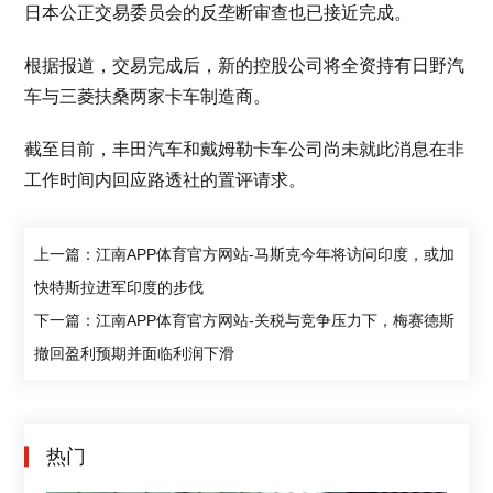
日本公正交易委员会的反垄断审查也已接近完成。
根据报道，交易完成后，新的控股公司将全资持有日野汽
车与三菱扶桑两家卡车制造商。
截至目前，丰田汽车和戴姆勒卡车公司尚未就此消息在非
工作时间内回应路透社的置评请求。
上一篇：江南APP体育官方网站-马斯克今年将访问印度，或加
快特斯拉进军印度的步伐
下一篇：江南APP体育官方网站-关税与竞争压力下，梅赛德斯
撤回盈利预期并面临利润下滑
热门