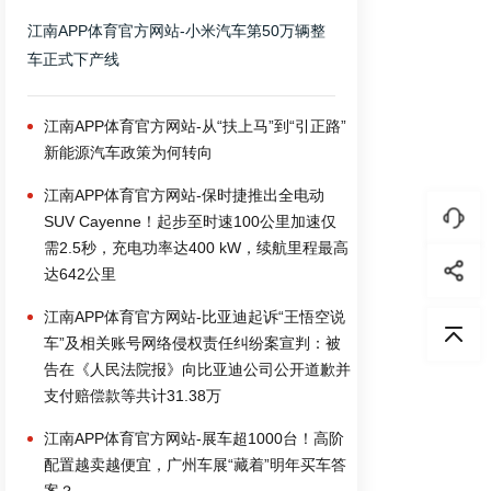
江南APP体育官方网站-小米汽车第50万辆整
车正式下产线
江南APP体育官方网站-从“扶上马”到“引正路”
新能源汽车政策为何转向
江南APP体育官方网站-保时捷推出全电动
SUV Cayenne！起步至时速100公里加速仅
需2.5秒，充电功率达400 kW，续航里程最高
达642公里
江南APP体育官方网站-比亚迪起诉“王悟空说
车”及相关账号网络侵权责任纠纷案宣判：被
告在《人民法院报》向比亚迪公司公开道歉并
支付赔偿款等共计31.38万
江南APP体育官方网站-展车超1000台！高阶
配置越卖越便宜，广州车展“藏着”明年买车答
案？