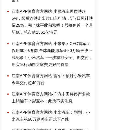
江南APP体育官方网站-小鹏汽车再度跌超
5%，绩后连跌走出过山车行情，近7日累计跌
幅25%，完全抹平此前涨幅！股价创近一个月
新低，总市值1551亿港元
江南APP体育官方网站-小米集团CEO雷军：
仅用602天刷新全球新能源车企50万辆最快下
线纪录！小米汽车下一步将抓安全、抓交付，
用实际行动向大家交更好的答卷
江南APP体育官方网站-雷军：预计小米汽车
今年交付超40万台
江南APP体育官方网站-广汽丰田将停产多款
主销油车？彭宝林：此为不实消息
江南APP体育官方网站-小米汽车：刚刚，小
米汽车第50万辆整车正式下产线