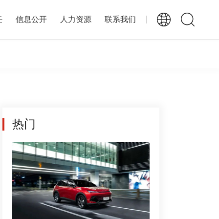
任
信息公开
人力资源
联系我们
热门