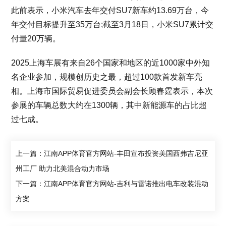
此前表示，小米汽车去年交付SU7新车约13.69万台，今
年交付目标提升至35万台;截至3月18日，小米SU7累计交
付量20万辆。
2025上海车展有来自26个国家和地区的近1000家中外知
名企业参加，规模创历史之最，超过100款首发新车亮
相。上海市国际贸易促进委员会副会长顾春霆表示，本次
参展的车辆总数大约在1300辆，其中新能源车的占比超
过七成。
上一篇：江南APP体育官方网站-丰田宣布投资美国西弗吉尼亚
州工厂 助力北美混合动力市场
下一篇：江南APP体育官方网站-吉利与雷诺推出电车改装混动
方案