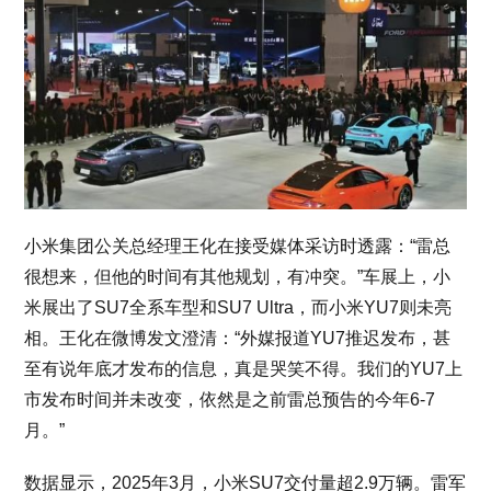
小米集团公关总经理王化在接受媒体采访时透露：“雷总
很想来，但他的时间有其他规划，有冲突。”车展上，小
米展出了SU7全系车型和SU7 Ultra，而小米YU7则未亮
相。王化在微博发文澄清：“外媒报道YU7推迟发布，甚
至有说年底才发布的信息，真是哭笑不得。我们的YU7上
市发布时间并未改变，依然是之前雷总预告的今年6-7
月。”
数据显示，2025年3月，小米SU7交付量超2.9万辆。雷军