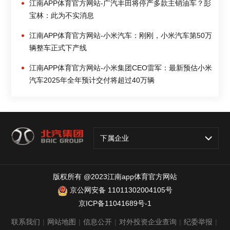
江南APP体育官方网站-广汽丰田将停产多款主销油车？彭
宝林：此为不实消息
江南APP体育官方网站-小米汽车：刚刚，小米汽车第50万
辆整车正式下产线
江南APP体育官方网站-小米集团CEO雷军：最新预估小米
汽车2025年全年预计交付将超过40万辆
下属企业
版权所有 @2023江南app体育官方网站
京公网安备 11011302004105号
京ICP备11041689号-1
联系我们
|
网站地图
|
信息公开
|
对外投资企业查询
|
纪委举报
|