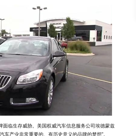
牌面临生存威胁。美国权威汽车信息服务公司埃德蒙兹
汽车产业非常重要的、有历史意义的品牌的梦想”。