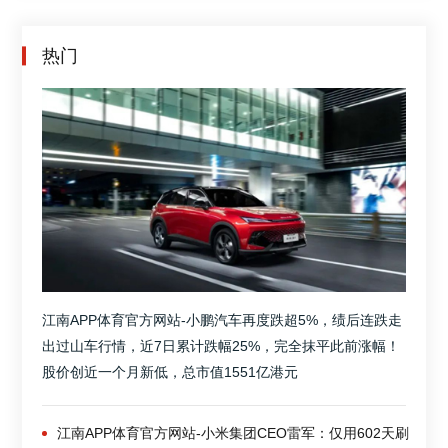
热门
江南APP体育官方网站-小鹏汽车再度跌超5%，绩后连跌走
出过山车行情，近7日累计跌幅25%，完全抹平此前涨幅！
股价创近一个月新低，总市值1551亿港元
江南APP体育官方网站-小米集团CEO雷军：仅用602天刷