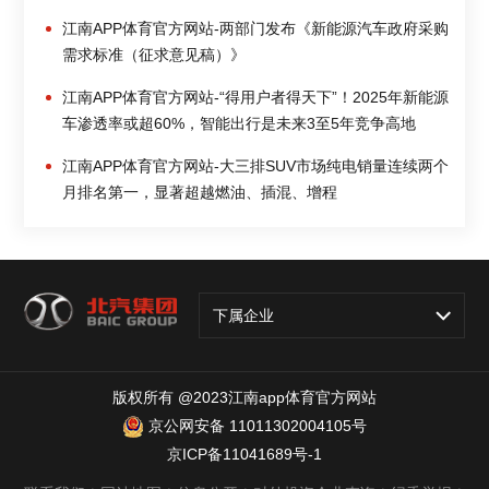
江南APP体育官方网站-两部门发布《新能源汽车政府采购
需求标准（征求意见稿）》
江南APP体育官方网站-“得用户者得天下”！2025年新能源
车渗透率或超60%，智能出行是未来3至5年竞争高地
江南APP体育官方网站-大三排SUV市场纯电销量连续两个
月排名第一，显著超越燃油、插混、增程
下属企业
版权所有 @2023江南app体育官方网站
京公网安备 11011302004105号
京ICP备11041689号-1