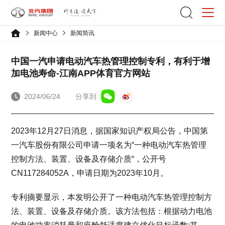
新闻中心
新闻简讯
中国一汽申请电动汽车热管理控制专利，有利于增
加电池寿命-江南APP体育官方网站
2024/06/24
分享到
2023年12月27日消息，据国家知识产权局公告，中国第
一汽车股份有限公司申请一项名为“一种电动汽车热管理
控制方法、装置、设备及存储介质“，公开号
CN117284052A，申请日期为2023年10月。
专利摘要显示，本发明公开了一种电动汽车热管理控制方
法、装置、设备及存储介质。该方法包括：根据动力电池