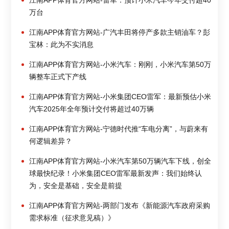
江南APP体育官方网站-雷军：预计小米汽车今年交付超40
万台
江南APP体育官方网站-广汽丰田将停产多款主销油车？彭
宝林：此为不实消息
江南APP体育官方网站-小米汽车：刚刚，小米汽车第50万
辆整车正式下产线
江南APP体育官方网站-小米集团CEO雷军：最新预估小米
汽车2025年全年预计交付将超过40万辆
江南APP体育官方网站-宁德时代推“车电分离”，与蔚来有
何逻辑差异？
江南APP体育官方网站-小米汽车第50万辆汽车下线，创全
球最快纪录！小米集团CEO雷军最新发声：我们始终认
为，安全是基础，安全是前提
江南APP体育官方网站-两部门发布《新能源汽车政府采购
需求标准（征求意见稿）》