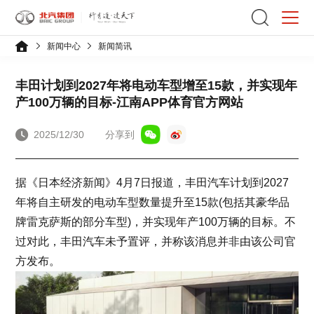
新闻中心
新闻简讯
丰田计划到2027年将电动车型增至15款，并实现年
产100万辆的目标-江南APP体育官方网站
2025/12/30
分享到
据《日本经济新闻》4月7日报道，丰田汽车计划到2027
年将自主研发的电动车型数量提升至15款(包括其豪华品
牌雷克萨斯的部分车型)，并实现年产100万辆的目标。不
过对此，丰田汽车未予置评，并称该消息并非由该公司官
方发布。