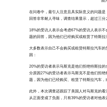
图
在问卷中，最引人注意且具实际意义的问题是
回答非常耐人寻味，调查结果显示，超过三分
18%的受访人表示会考虑67%的受访人表示
题的回答，因为他们已经购买或租赁了特斯拉
大多数表示自己不会购买或租赁特斯拉汽车的
因：
20%的受访者表示马斯克是他们拒绝特斯拉的
分原因27%的受访者表示马斯克不是他们拒绝
题，因为他们已经购买、租赁了特斯拉汽车，
此外，本次调查还跟踪了美国人对马斯克的看
从正面变成了负面，只有39%的受访者对他表