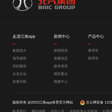
走进江南app
新闻中心
产品中心
集团简介
新闻简讯
乘用车
领导致辞
党建动态
商用车
党的建设
媒体资讯
企业文化
精彩看点
发展历程
视频中心
版权所有 @2023江南app体育官方网站
京公网安备 1101
联系我们
|
网站地图
|
信息公开
|
对外投资企业查询
|
纪委