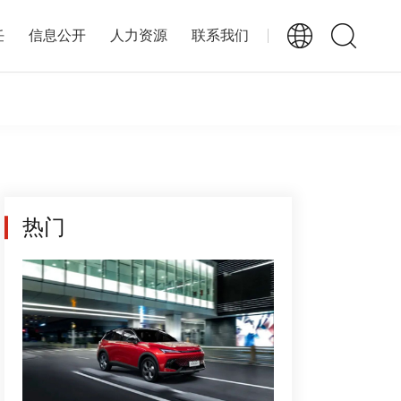
任
信息公开
人力资源
联系我们
热门