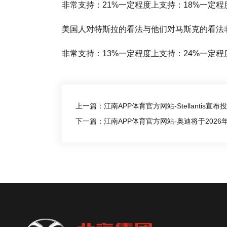
非常支持：21%一定程度上支持：18%一定程
美国人对特斯拉的看法与他们对马斯克的看法
非常支持：13%一定程度上支持：24%一定程
上一篇：江南APP体育官方网站-Stellantis宣
下一篇：江南APP体育官方网站-奥迪将于202