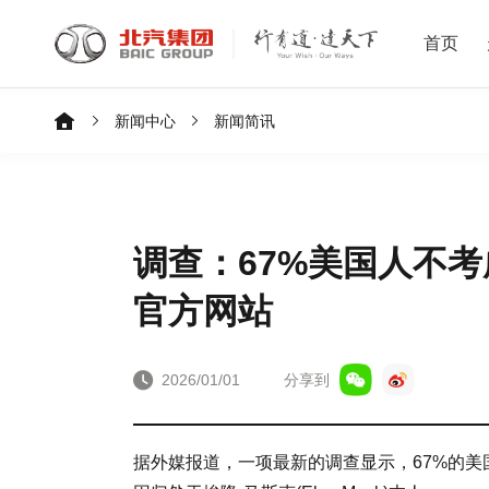
首页
新闻中心
新闻简讯
调查：67%美国人不考
官方网站
2026/01/01
分享到
据外媒报道，一项最新的调查显示，67%的