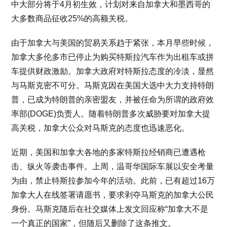
中大部分将于4月初生效，计划对来自加拿大和墨西哥的
大多数商品征收25%的高额关税。
由于加拿大与美国的贸易关系趋于紧张，本月早些时候，
加拿大多伦多市已停止为购买特斯拉汽车作为出租车或拼
车提供财政激励。加拿大政府对特斯拉态度的冷淡，显然
与马斯克密不可分。马斯克因在美国大选中大力支持特朗
普，已成为特朗普的亲密盟友，并被任命为所谓的政府效
率部(DOGE)负责人。随着特朗普多次威胁要对加拿大提
高关税，加拿大公众对马斯克的态度也迅速恶化。
近期，美国和加拿大各地的多家特斯拉经销商已遭遇枪
击、纵火等袭击事件。上周，温哥华国际车展以安全考量
为由，禁止特斯拉参加今年的活动。此前，已有超过16万
加拿大人在线签署请愿书，要求剥夺马斯克的加拿大公民
身份。马斯克随后在社交媒体上发文回应称“加拿大不是
一个真正的国家”，但随后又删除了这条推文。