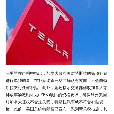
弗里兰在声明中指出，加拿大政府将对特斯拉的每项补贴
进行单独调查，在补贴调查完毕并确认有效前，不会向特
斯拉支付任何补贴。此外，她还指示交通部修改加拿大零
排放车辆激励计划(iZEV)项目的资格要求，确保只要美国
对加拿大征收不合法关税，特斯拉汽车就不符合补贴资
格。此前，美国总统特朗普已宣布一系列新关税措施，其