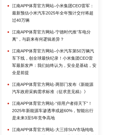
江南APP体育官方网站-小米集团CEO雷军：
最新预估小米汽车2025年全年预计交付将超
过40万辆
江南APP体育官方网站-宁德时代推“车电分
离”，与蔚来有何逻辑差异？
江南APP体育官方网站-小米汽车第50万辆汽
车下线，创全球最快纪录！小米集团CEO雷
军最新发声：我们始终认为，安全是基础，安
全是前提
江南APP体育官方网站-两部门发布《新能源
汽车政府采购需求标准（征求意见稿）》
江南APP体育官方网站-“得用户者得天下”！
2025年新能源车渗透率或超60%，智能出行
是未来3至5年竞争高地
江南APP体育官方网站-大三排SUV市场纯电