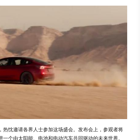
，热忱邀请各界人士参加这场盛会。发布会上，参观者将
进一个由太阳能、电池和电动汽车共同驱动的未来世界。