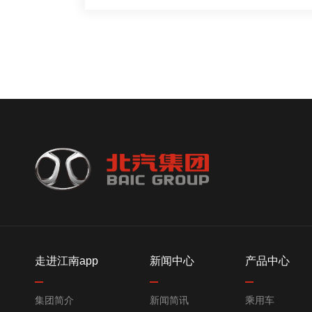
走进江南app
新闻中心
产品中心
集团简介
新闻简讯
乘用车