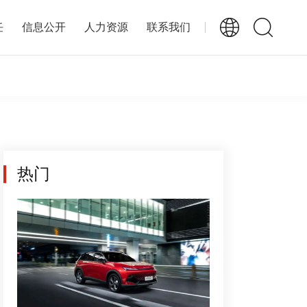
任
信息公开
人力资源
联系我们
热门