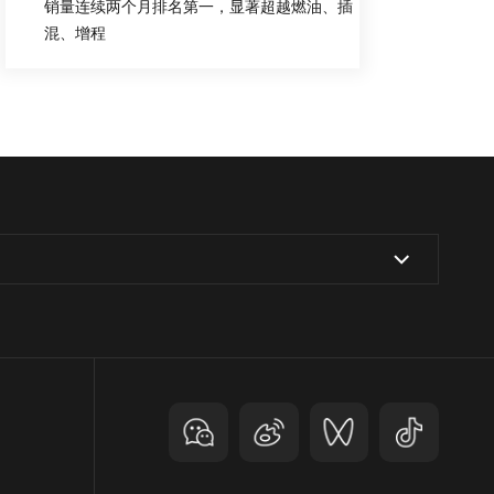
销量连续两个月排名第一，显著超越燃油、插
混、增程