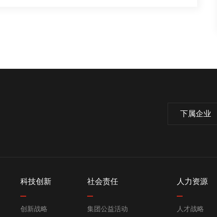
下属企业
科技创新
社会责任
人力资源
创新战略
集团公益活动
人才战略