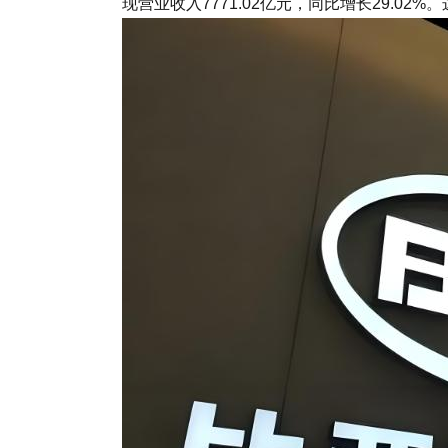
现营业收入7771.02亿元，同比增长29.02