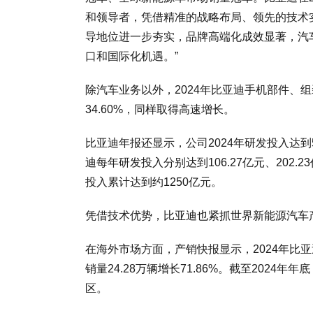
和领导者，凭借精准的战略布局、领先的技术
导地位进一步夯实，品牌高端化成效显著，汽车
口和国际化机遇。”
除汽车业务以外，2024年比亚迪手机部件、组
34.60%，同样取得高速增长。
比亚迪年报还显示，公司2024年研发投入达到541
迪每年研发投入分别达到106.27亿元、202.2
投入累计达到约1250亿元。
凭借技术优势，比亚迪也紧抓世界新能源汽车产
在海外市场方面，产销快报显示，2024年比亚迪
销量24.28万辆增长71.86%。截至2024
区。