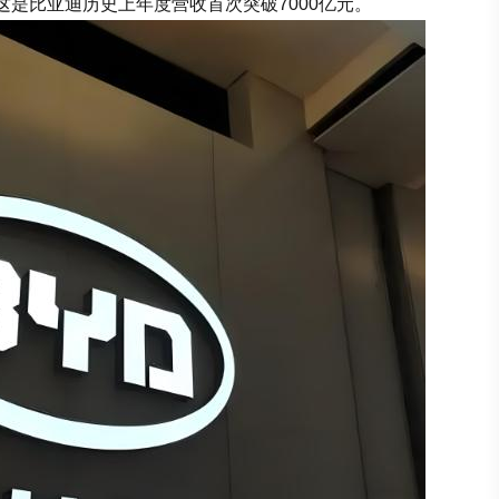
%。这是比亚迪历史上年度营收首次突破7000亿元。