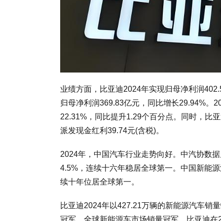
业绩方面，比亚迪2024年实现归母净利润402.
归母净利润369.83亿元，同比增长29.94%。
22.31%，同比提升1.29个百分点。同时，比
派发现金红利39.74元(含税)。
2024年，中国汽车行业走势向好。中汽协数据
4.5%，连续十六年稳居全球第一。中国新能源汽
续十年位居全球第一。
比亚迪2024年以427.21万辆的新能源汽
冠军、全球新能源车市场销量冠军。比亚迪在2