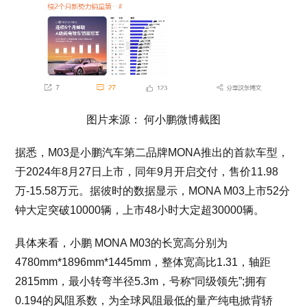
图片来源： 何小鹏微博截图
据悉，M03是小鹏汽车第二品牌MONA推出的首款车型，
于2024年8月27日上市，同年9月开启交付，售价11.98
万-15.58万元。据彼时的数据显示，MONA M03上市52分
钟大定突破10000辆，上市48小时大定超30000辆。
具体来看，小鹏 MONA M03的长宽高分别为
4780mm*1896mm*1445mm，整体宽高比1.31，轴距
2815mm，最小转弯半径5.3m，号称“同级领先”;拥有
0.194的风阻系数，为全球风阻最低的量产纯电掀背轿