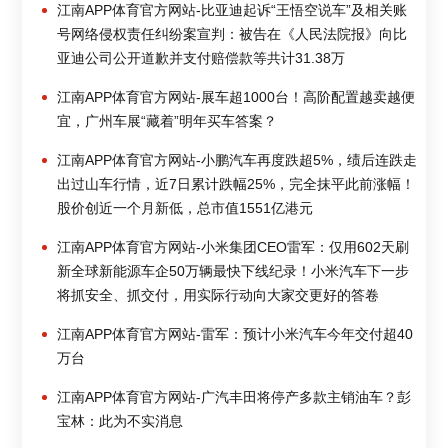
江南APP体育官方网站-比亚迪起诉“王悟空说车”及相关账
号网络侵权责任纠纷案宣判：被告在《人民法院报》向比
亚迪公司公开道歉并支付赔偿款等共计31.38万
江南APP体育官方网站-展车超1000台！高阶配置越卖越便
宜，广州车展“藏着”明年买车答案？
江南APP体育官方网站-小鹏汽车再度跌超5%，绩后连跌走
出过山车行情，近7日累计跌幅25%，完全抹平此前涨幅！
股价创近一个月新低，总市值1551亿港元
江南APP体育官方网站-小米集团CEO雷军：仅用602天刷
新全球新能源车企50万辆最快下线纪录！小米汽车下一步
将抓安全、抓交付，用实际行动向大家交更好的答卷
江南APP体育官方网站-雷军：预计小米汽车今年交付超40
万台
江南APP体育官方网站-广汽丰田将停产多款主销油车？彭
宝林：此为不实消息