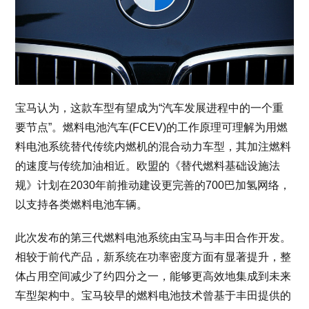
宝马认为，这款车型有望成为“汽车发展进程中的一个重
要节点”。燃料电池汽车(FCEV)的工作原理可理解为用燃
料电池系统替代传统内燃机的混合动力车型，其加注燃料
的速度与传统加油相近。欧盟的《替代燃料基础设施法
规》计划在2030年前推动建设更完善的700巴加氢网络，
以支持各类燃料电池车辆。
此次发布的第三代燃料电池系统由宝马与丰田合作开发。
相较于前代产品，新系统在功率密度方面有显著提升，整
体占用空间减少了约四分之一，能够更高效地集成到未来
车型架构中。宝马较早的燃料电池技术曾基于丰田提供的