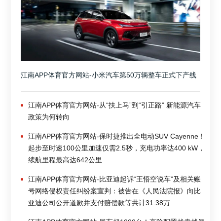
江南APP体育官方网站-小米汽车第50万辆整车正式下产线
江南APP体育官方网站-从“扶上马”到“引正路” 新能源汽车
政策为何转向
江南APP体育官方网站-保时捷推出全电动SUV Cayenne！
起步至时速100公里加速仅需2.5秒，充电功率达400 kW，
续航里程最高达642公里
江南APP体育官方网站-比亚迪起诉“王悟空说车”及相关账
号网络侵权责任纠纷案宣判：被告在《人民法院报》向比
亚迪公司公开道歉并支付赔偿款等共计31.38万