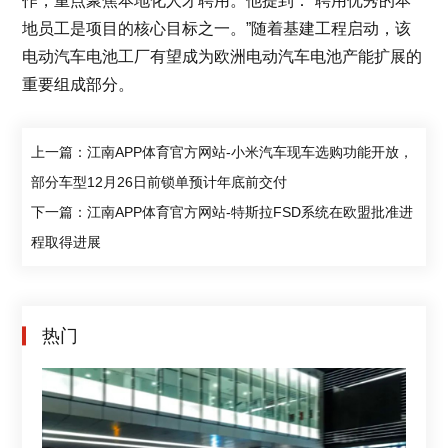
作，重点聚焦本地化人才聘用。他提到：“聘用优秀的本
地员工是项目的核心目标之一。”随着基建工程启动，该
电动汽车电池工厂有望成为欧洲电动汽车电池产能扩展的
重要组成部分。
上一篇：江南APP体育官方网站-小米汽车现车选购功能开放，
部分车型12月26日前锁单预计年底前交付
下一篇：江南APP体育官方网站-特斯拉FSD系统在欧盟批准进
程取得进展
热门