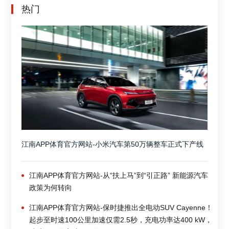
热门
江南APP体育官方网站-小米汽车第50万辆整车正式下产线
江南APP体育官方网站-从“扶上马”到“引正路” 新能源汽车
政策为何转向
江南APP体育官方网站-保时捷推出全电动SUV Cayenne！
起步至时速100公里加速仅需2.5秒，充电功率达400 kW，