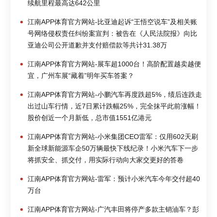
续航里程最高达642公里
江南APP体育官方网站-比亚迪起诉“王悟空说车”及相关账
号网络侵权责任纠纷案宣判：被告在《人民法院报》向比
亚迪公司公开道歉并支付赔偿款等共计31.38万
江南APP体育官方网站-展车超1000台！高阶配置越卖越便
宜，广州车展“藏着”明年买车答案？
江南APP体育官方网站-小鹏汽车再度跌超5%，绩后连跌走
出过山车行情，近7日累计跌幅25%，完全抹平此前涨幅！
股价创近一个月新低，总市值1551亿港元
江南APP体育官方网站-小米集团CEO雷军：仅用602天刷
新全球新能源车企50万辆最快下线纪录！小米汽车下一步
将抓安全、抓交付，用实际行动向大家交更好的答卷
江南APP体育官方网站-雷军：预计小米汽车今年交付超40
万台
江南APP体育官方网站-广汽丰田将停产多款主销油车？彭