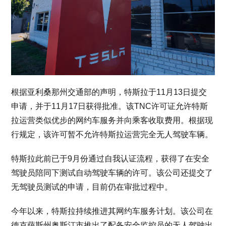
根据亚利桑那州交通部的声明，特斯拉于11月13日提交
申请，并于11月17日获得批准。该TNC许可证允许特斯
拉运营类似优步的网约车服务并向乘客收取费用。根据现
行规定，该许可暂不允许特斯拉运营完全无人驾驶车辆。
特斯拉此前已于9月份通过自我认证流程，获得了在安全
驾驶员陪同下测试自动驾驶车辆的许可。该公司还提交了
无驾驶员测试的申请，目前仍在审批过程中。
今年以来，特斯拉持续推进其网约车服务计划。该公司在
德克萨斯州奥斯汀市推出了配备安全监控员的无人驾驶出