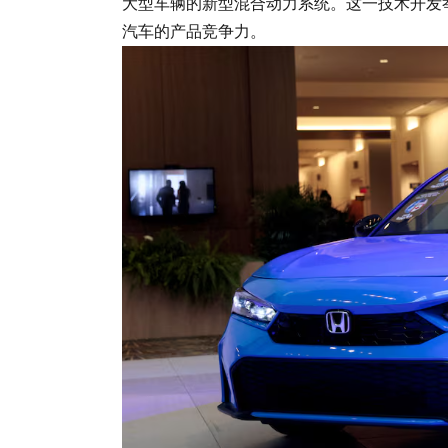
大型车辆的新型混合动力系统。这一技术开发
汽车的产品竞争力。