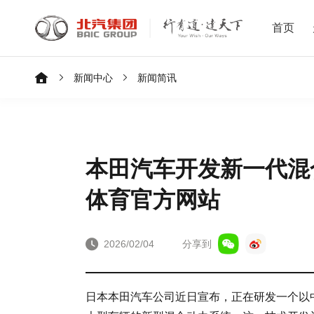
首页
新闻中心
新闻简讯
本田汽车开发新一代混
体育官方网站
2026/02/04
分享到
日本本田汽车公司近日宣布，正在研发一个以