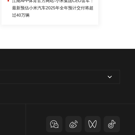
江南APP体育官方网站-小米集团CEO雷军：
最新预估小米汽车2025年全年预计交付将超
过40万辆