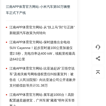
江南APP体育官方网站-小米汽车第50万辆整
车正式下产线
江南APP体育官方网站-从“扶上马”到“引正路”
新能源汽车政策为何转向
江南APP体育官方网站-保时捷推出全电动
SUV Cayenne！起步至时速100公里加速仅
需2.5秒，充电功率达400 kW，续航里程最高
达642公里
江南APP体育官方网站-比亚迪起诉“王悟空说
车”及相关账号网络侵权责任纠纷案宣判：被
告在《人民法院报》向比亚迪公司公开道歉并
支付赔偿款等共计31.38万
江南APP体育官方网站-展车超1000台！高阶
配置越卖越便宜，广州车展“藏着”明年买车答
案？