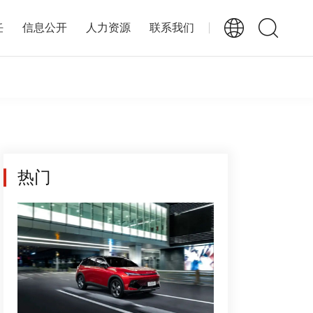
任
信息公开
人力资源
联系我们
热门