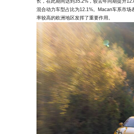
长，在此期间达到35.2%，较去年同期提升12
混合动力车型占比为12.1%。Macan车系
率较高的欧洲地区发挥了重要作用。