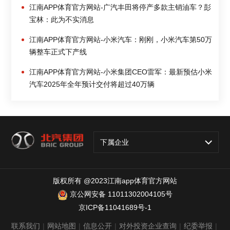
江南APP体育官方网站-广汽丰田将停产多款主销油车？彭
宝林：此为不实消息
江南APP体育官方网站-小米汽车：刚刚，小米汽车第50万
辆整车正式下产线
江南APP体育官方网站-小米集团CEO雷军：最新预估小米
汽车2025年全年预计交付将超过40万辆
下属企业
版权所有 @2023江南app体育官方网站
京公网安备 11011302004105号
京ICP备11041689号-1
联系我们
|
网站地图
|
信息公开
|
对外投资企业查询
|
纪委举报
|