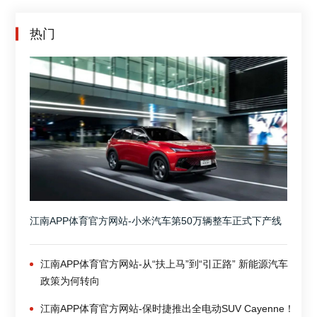
热门
江南APP体育官方网站-小米汽车第50万辆整车正式下产线
江南APP体育官方网站-从“扶上马”到“引正路” 新能源汽车
政策为何转向
江南APP体育官方网站-保时捷推出全电动SUV Cayenne！