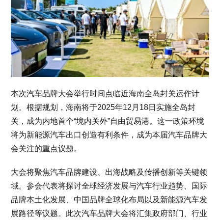
本次汽车品牌大会举行时间点临近海南全岛封关运作计
划。根据规划，海南将于2025年12月18日实施全岛封
关，成为内地首个“境内关外”自由贸易港。这一政策环境
将为新能源汽车出口创造有利条件，成为本届汽车品牌大
会关注的重点议题。
大会将聚焦汽车品牌建设、出海战略及传播创新等关键领
域。参会代表将探讨全球经济发展与汽车行业趋势、国际
品牌本土化发展、中国品牌全球化布局以及新能源汽车发
展路径等议题。此次汽车品牌大会将汇集政府部门、行业