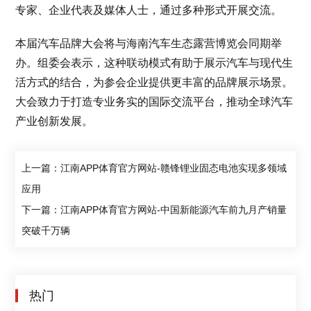
专家、企业代表及媒体人士，通过多种形式开展交流。
本届汽车品牌大会将与海南汽车生态露营博览会同期举
办。组委会表示，这种联动模式有助于展示汽车与现代生
活方式的结合，为参会企业提供更丰富的品牌展示场景。
大会致力于打造专业务实的国际交流平台，推动全球汽车
产业创新发展。
上一篇：江南APP体育官方网站-赣锋锂业固态电池实现多领域
应用
下一篇：江南APP体育官方网站-中国新能源汽车前九月产销量
突破千万辆
热门