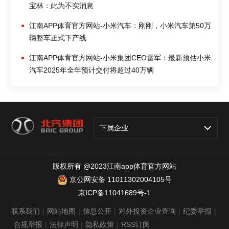
宝林：此为不实消息
江南APP体育官方网站-小米汽车：刚刚，小米汽车第50万
辆整车正式下产线
江南APP体育官方网站-小米集团CEO雷军：最新预估小米
汽车2025年全年预计交付将超过40万辆
下属企业
版权所有 @2023江南app体育官方网站
京公网安备 11011302004105号
京ICP备11041689号-1
联系我们
|
网站地图
|
信息公开
|
对外投资企业查询
|
纪委举报
|
合规举报
|
法律声明
|
隐私政策
|
RSS订阅