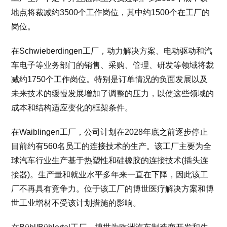
地点将裁减约3500个工作岗位，其中约1500个在工厂的
岗位。
在Schwieberdingen工厂，动力解决方案、电动驱动和汽
车电子等业务部门的销售、采购、管理、研发等领域将裁
减约1750个工作岗位。特别是订单情况的负面发展以及
未来技术的缓慢发展增加了调整的压力，以使这些领域的
成本和结构适应变化的框架条件。
在Waiblingen工厂，公司计划在2028年底之前逐步停止
目前约有560名员工的连接技术的生产。该工厂主要为全
球汽车行业生产基于热塑性和硅橡胶的连接技术(插头连
接器)。生产量和就业水平多年来一直在下降，因此该工
厂不再具有竞争力。位于该工厂的博世医疗解决方案和博
世工业增材不受该计划措施的影响。