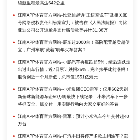
续航里程最高达642公里
江南APP体育官方网站-比亚迪起诉“王悟空说车”及相关账
号网络侵权责任纠纷案宣判：被告在《人民法院报》向比
亚迪公司公开道歉并支付赔偿款等共计31.38万
江南APP体育官方网站-展车超1000台！高阶配置越卖越便
宜，广州车展“藏着”明年买车答案？
江南APP体育官方网站-小鹏汽车再度跌超5%，绩后连跌走
出过山车行情，近7日累计跌幅25%，完全抹平此前涨幅！
股价创近一个月新低，总市值1551亿港元
江南APP体育官方网站-小米集团CEO雷军：仅用602天刷
新全球新能源车企50万辆最快下线纪录！小米汽车下一步
将抓安全、抓交付，用实际行动向大家交更好的答卷
江南APP体育官方网站-雷军：预计小米汽车今年交付超40
万台
江南APP体育官方网站-广汽丰田将停产多款主销油车？彭