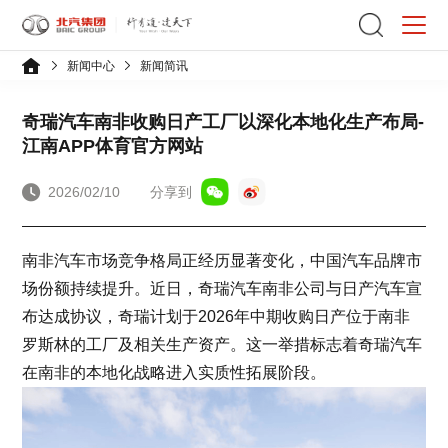
新闻中心
新闻简讯
奇瑞汽车南非收购日产工厂以深化本地化生产布局-
江南APP体育官方网站
2026/02/10
分享到
南非汽车市场竞争格局正经历显著变化，中国汽车品牌市
场份额持续提升。近日，奇瑞汽车南非公司与日产汽车宣
布达成协议，奇瑞计划于2026年中期收购日产位于南非
罗斯林的工厂及相关生产资产。这一举措标志着奇瑞汽车
在南非的本地化战略进入实质性拓展阶段。