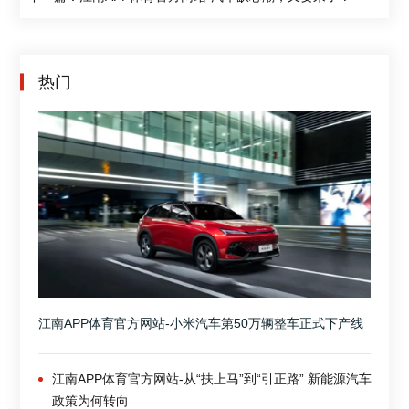
热门
江南APP体育官方网站-小米汽车第50万辆整车正式下产线
江南APP体育官方网站-从“扶上马”到“引正路” 新能源汽车
政策为何转向